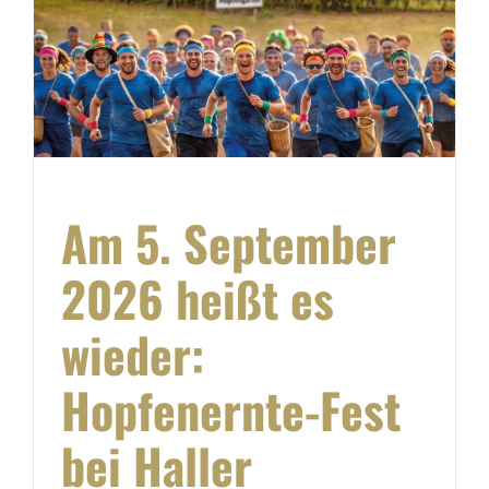
–
Am 5. September
2026 heißt es
wieder:
Hopfenernte-Fest
bei Haller