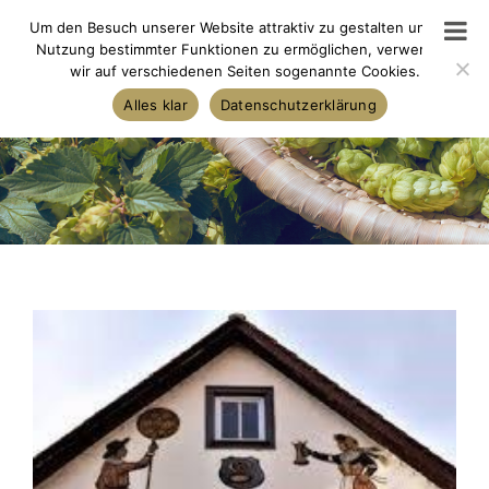
Skip
Um den Besuch unserer Website attraktiv zu gestalten und die
to
Nutzung bestimmter Funktionen zu ermöglichen, verwenden
wir auf verschiedenen Seiten sogenannte Cookies.
content
Alles klar
Datenschutzerklärung
View
Larger
Image