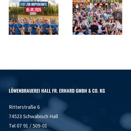
s
Jede Menge
Mit vier
Adrenalin und
Schlägen
r
Party
angezapft
ir
f
!
LÖWENBRAUEREI HALL FR. ERHARD GMBH & CO. KG
Ritterstraße 6
74523 Schwäbisch Hall
Tel 07 91 / 509-01