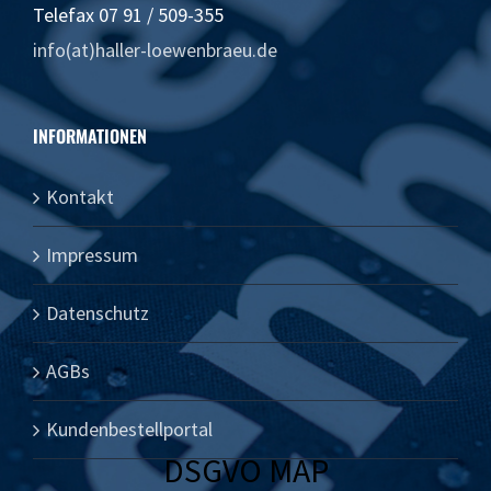
Telefax 07 91 / 509-355
info(at)haller-loewenbraeu.de
INFORMATIONEN
Kontakt
Impressum
Datenschutz
AGBs
Kundenbestellportal
DSGVO MAP