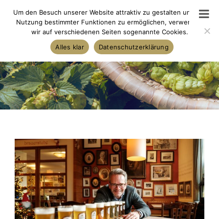
Skip
Um den Besuch unserer Website attraktiv zu gestalten und die
to
Nutzung bestimmter Funktionen zu ermöglichen, verwenden
wir auf verschiedenen Seiten sogenannte Cookies.
content
Alles klar
Datenschutzerklärung
View
Larger
Image