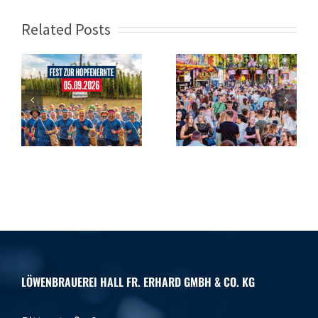
Related Posts
s
Jede Menge
Mit vier
Adrenalin und
Schlägen
r
Party
angezapft
ir
f
!
LÖWENBRAUEREI HALL FR. ERHARD GMBH & CO. KG