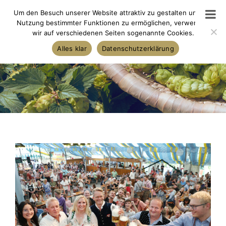
Skip
Um den Besuch unserer Website attraktiv zu gestalten und die
to
Nutzung bestimmter Funktionen zu ermöglichen, verwenden
wir auf verschiedenen Seiten sogenannte Cookies.
content
Alles klar
Datenschutzerklärung
View
Larger
Image