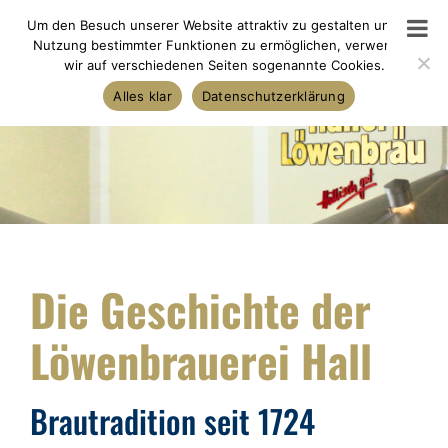
Skip
Um den Besuch unserer Website attraktiv zu gestalten und die
to
Nutzung bestimmter Funktionen zu ermöglichen, verwenden
wir auf verschiedenen Seiten sogenannte Cookies.
content
Alles klar
Datenschutzerklärung
Die Geschichte der
Löwenbrauerei Hall
Brautradition seit 1724